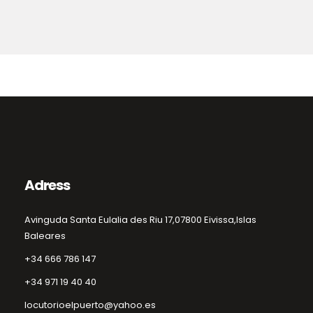
Adress
Avinguda Santa Eulalia des Riu 17,
07800 Eivissa,
Islas
Baleares
+34 666 786 147
+34 971 19 40 40
locutorioelpuerto@yahoo.es